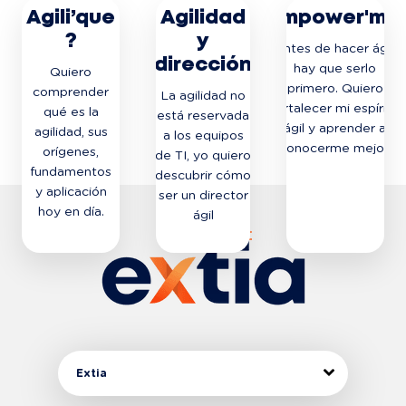
Agili’que
Agilidad
Empower'me
?
y
Antes de hacer ágil,
dirección
hay que serlo
Quiero
primero. Quiero
comprender
La agilidad no
fortalecer mi espíritu
qué es la
está reservada
ágil y aprender a
agilidad, sus
a los equipos
conocerme mejor.
orígenes,
de TI, yo quiero
fundamentos
descubrir cómo
y aplicación
ser un director
hoy en día.
ágil
DESCUBRA EL
DESCUBRA EL
DESCUBRA EL
CURSO
CURSO
CURSO
Extia