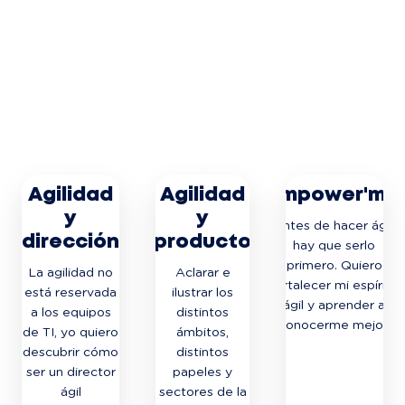
Agilidad
Agilidad
Empower'me
y
y
Antes de hacer ágil,
dirección
producto
hay que serlo
primero. Quiero
La agilidad no
Aclarar e
fortalecer mi espíritu
está reservada
ilustrar los
ágil y aprender a
a los equipos
distintos
conocerme mejor.
de TI, yo quiero
ámbitos,
descubrir cómo
distintos
ser un director
papeles y
ágil
sectores de la