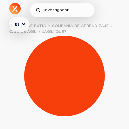
ES
DENTRO DE EXTIA
COMPAÑÍA DE APRENDIZAJE
CAMPUS ÁGIL
¿AGILI’QUE?