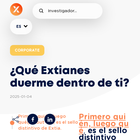
ES
CORPORATE
¿Qué Extianes
duerme dentro de ti?
2025-01-04
Primero qui
Primero quién, luego
én, luego qu
qué(/about-us), es el sello
distintivo de Extia.
é
, 
es el sello 
distintivo 