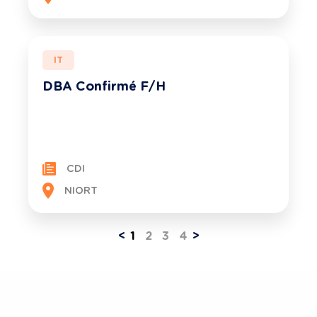
IT
DBA Confirmé F/H
CDI
NIORT
<
1
2
3
4
>