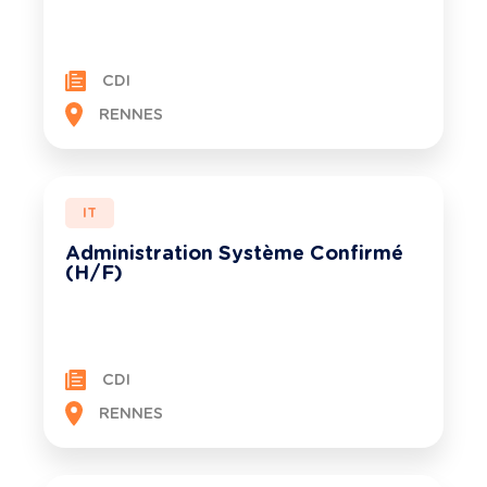
CDI
RENNES
IT
Administration Système Confirmé
(H/F)
CDI
RENNES