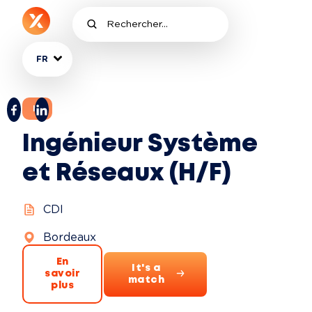
FR
IT
Ingénieur Système
et Réseaux (H/F)
CDI
Bordeaux
En
It's a
savoir
match
plus