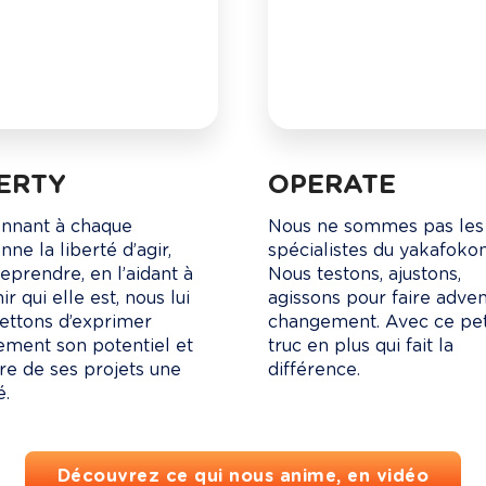
BERTY
OPERATE
nnant à chaque 
Nous ne sommes pas les
ne la liberté d’agir, 
spécialistes du yakafokon.
reprendre, en l’aidant à 
Nous testons, ajustons, 
r qui elle est, nous lui 
agissons pour faire adveni
ttons d’exprimer 
changement. Avec ce pet
ement son potentiel et 
truc en plus qui fait la 
ire de ses projets une 
différence. 
é.
Découvrez ce qui nous anime, en vidéo