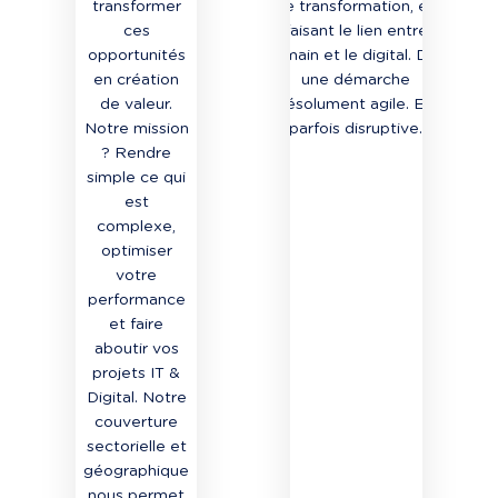
transformer
de transformation, en
ces
faisant le lien entre
opportunités
l’humain et le digital. Dans
en création
une démarche
de valeur.
résolument agile. Et
Notre mission
parfois disruptive.
? Rendre
simple ce qui
est
complexe,
optimiser
votre
performance
et faire
aboutir vos
projets IT &
Digital. Notre
couverture
sectorielle et
géographique
nous permet