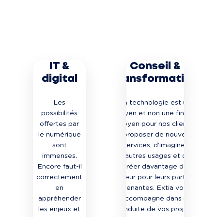
IT &
Conseil &
digital
transformation
Les
La technologie est un
possibilités
moyen et non une fin. Le
offertes par
moyen pour nos clients
le numérique
de proposer de nouveaux
sont
services, d’imaginer
immenses.
d’autres usages et de
Encore faut-il
créer davantage de
correctement
valeur pour leurs parties
en
prenantes. Extia vous
appréhender
accompagne dans la
les enjeux et
conduite de vos projets