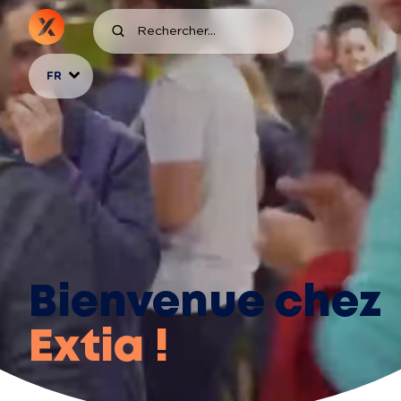
FR
Bienvenue chez
Extia !