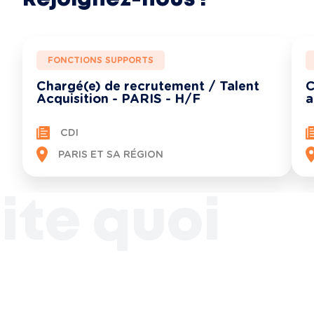
FONCTIONS SUPPORTS
Chargé(e) de recrutement / Talent
C
Acquisition - PARIS - H/F
a
CDI
Voir toutes les opportunités
PARIS ET SA RÉGION
ite quoi