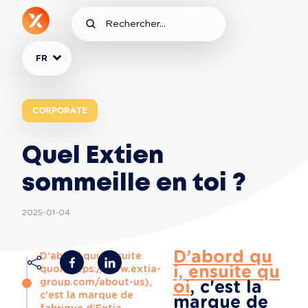
FR
CORPORATE
Quel Extien
sommeille en toi ?
2025-01-04
D’abord qu
D’abord qui, ensuite
i, ensuite qu
quoi(https://www.extia-
group.com/about-us),
oi
,
c'est la 
c'est la marque de
marque de 