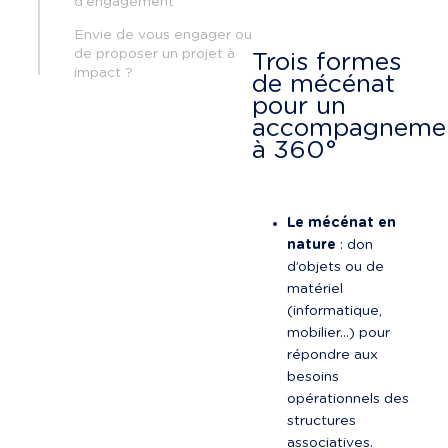
d'engagement
Envie de vous engager ou
de proposer un projet à
Trois formes 
impact ?
de mécénat 
pour un 
accompagneme
à 360°
Le mécénat en 
nature
 : don 
d’objets ou de 
matériel 
(informatique, 
mobilier…) pour 
répondre aux 
besoins 
opérationnels des 
structures 
associatives.