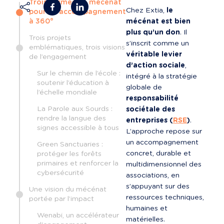
Trois formes de mécénat
Chez Extia, 
le 
pour un accompagnement
à 360°
mécénat est bien 
plus qu’un don
. Il 
Trois projets
s’inscrit comme un 
emblématiques, trois visions
véritable levier 
de l’engagement
d’action sociale
, 
Sur le chemin de l’école :
intégré à la stratégie 
soutenir l’éducation à
globale de 
l’échelle mondiale
responsabilité 
La Parole aux Sourds :
sociétale des 
rendre la langue des
entreprises (
RSE
)
. 
signes accessible à tous
L’approche repose sur 
un accompagnement 
Green Sanctuaries :
concret, durable et 
protéger les forêts
primaires et renforcer la
multidimensionnel des 
cybersécurité
associations, en 
s’appuyant sur des 
Une vision du mécénat
ressources techniques, 
portée par l’impact
humaines et 
Wenabi, un accélérateur
matérielles.