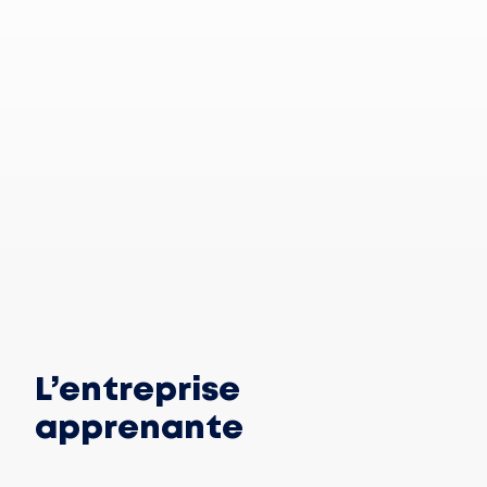
Reste
toi-
même
L’entreprise
apprenante