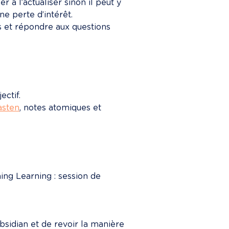
r à l’actualiser sinon il peut y 
e perte d’intérêt.
ets et répondre aux questions 
ectif.
asten
, notes atomiques et 
ng Learning : session de 
idian et de revoir la manière 