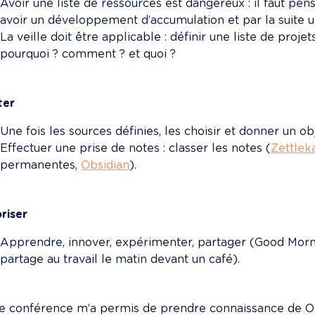
Avoir une liste de ressources est dangereux : il faut pense
avoir un développement d’accumulation et par la suite un
La veille doit être applicable : définir une liste de proj
pourquoi ? comment ? et quoi ?
ter
Une fois les sources définies, les choisir et donner un obj
Effectuer une prise de notes : classer les notes (
Zettlek
permanentes, 
Obsidian
).
riser
Apprendre, innover, expérimenter, partager (Good Morni
partage au travail le matin devant un café).
e conférence m’a permis de prendre connaissance de Obs