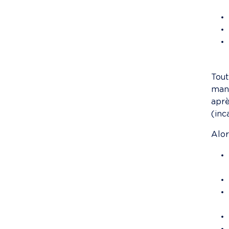
Tou
mana
aprè
(inc
Alor