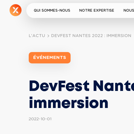
QUI SOMMES-NOUS
NOTRE EXPERTISE
NOUS
L'ACTU
DEVFEST NANTES 2022 : IMMERSION
ÉVÉNEMENTS
DevFest Nante
immersion
2022-10-01