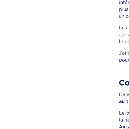
inté
plus
un o
Les 
ule
 
le d
J’ai
pour
Co
Dans
au t
Le b
la g
Ains