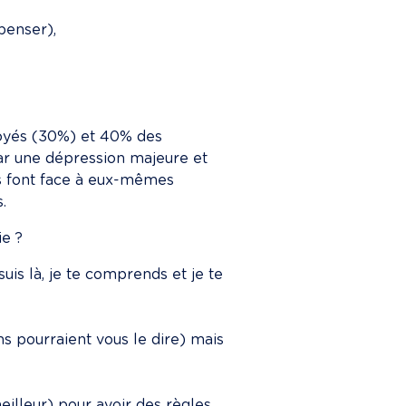
 penser),
loyés (30%) et 40% des 
ar une dépression majeure et 
s font face à eux-mêmes 
.
ie ?
suis là, je te comprends et je te 
s pourraient vous le dire) mais 
eilleur) pour avoir des règles 