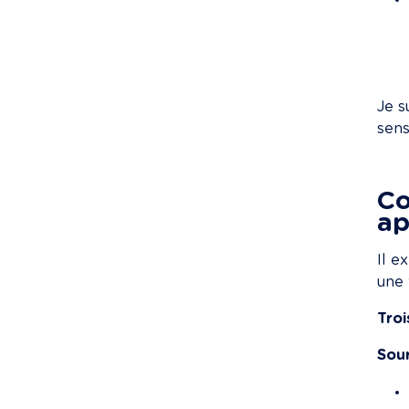
Je s
sens
Co
ap
Il ex
une 
Troi
Sour