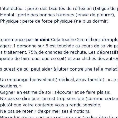
Intellectuel : perte des facultés de réflexion (fatigue de
Mental : perte des bonnes humeurs (envie de pleurer),
Physique : perte de force physique (ne plus dormir).
t commence par 
le déni
. Cela touche 2.5 millions d’emp
gers. 1 personne sur 5 est touchée au cours de sa vie p
s traitement, 75% de chances de rechute. Les dépressif
apable de faire quoi que ce soit) et aux clichés des autres
s qu’est-ce qui peut aider à lutter contre une telle malad
Un entourage bienveillant (médical, amis, famille) : « Je 
soutiens. »
Gagner en estime de soi : s’écouter et se faire plaisir.
Ne pas se dire que l’on est trop sensible (comme certain
plutôt que votre contexte vous a rendu sensible.
Ne pas se retenir d’exprimer ses émotions.
Briser les règles qui vous sont propres (je dois être le m