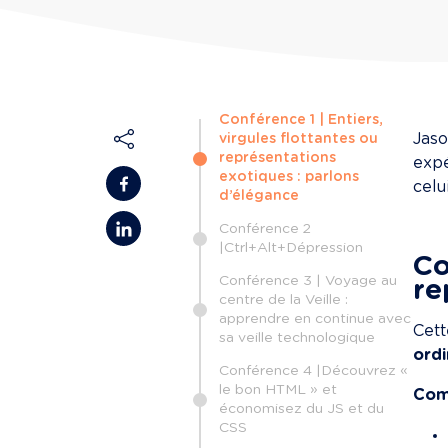
Conférence 1 | Entiers,
Jaso
virgules flottantes ou
représentations
expé
exotiques : parlons
celui
d’élégance
Conférence 2
|Ctrl+Alt+Dépression
Co
Conférence 3 | Voyage au
re
centre de la Veille :
apprendre en continue avec
Cett
sa veille technologique
ord
Conférence 4 |Découvrez «
le bon HTML » et
Com
économisez du JS et du
CSS