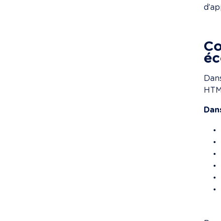
d’ap
Co
éc
Dans
HTML
Dans