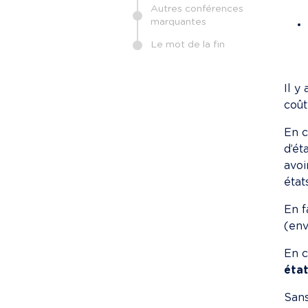
Autres conférences
marquantes
Le mot de la fin
Il y
coût
En c
d’ét
avoi
état
En f
(env
En c
état
Sans