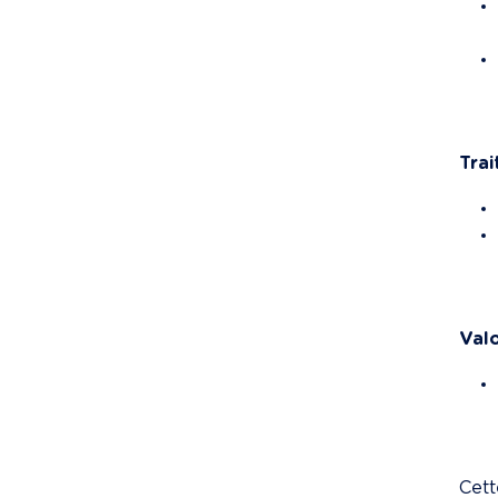
Trai
Valo
Cett