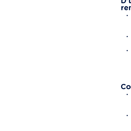
D’
re
Co