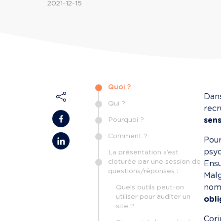
2021-12-15
Quoi ?
Dans
Qui ?
rec
Pourquoi ?
sens
Comment ?
Pou
psyc
La présentation s’est
cloturée par une session de
Ensu
questions/réponses :
Malg
nomb
Quels outils peut-on
utiliser pour auditer un
obli
site ?
Cori