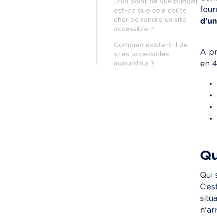
D’un point de vue budget,
four
est-ce que cela coûte
cher de rendre un site
d’un
accessible ?
Combien existe-t-il de
A pr
sites accessibles
aujourd’hui ?
en 4
Qu
Qui 
C’es
situ
n'ar