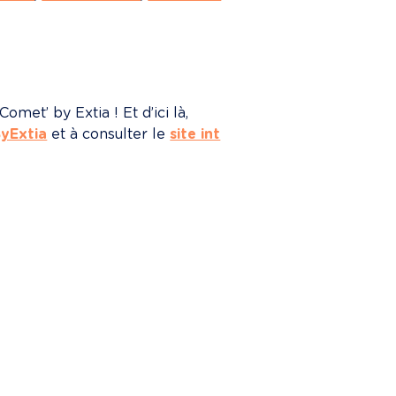
et’ by Extia ! Et d’ici là, 
yExtia
 et à consulter le 
site int