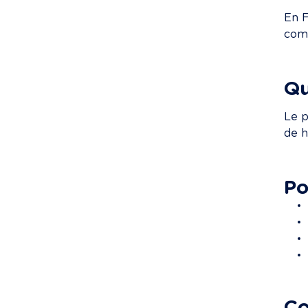
En F
comp
Qu
Le p
de h
Po