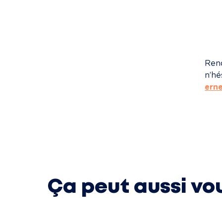
Rend
n’hé
ern
Ça peut aussi vo