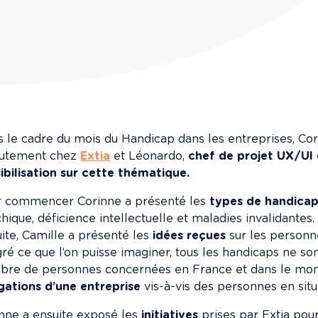
 le cadre du mois du Handicap dans les entreprises, Cor
rutement chez 
Extia
 et Léonardo, 
chef de projet UX/UI
ibilisation sur cette thématique.
r commencer Corinne a présenté les 
types de handica
hique, déficience intellectuelle et maladies invalidantes.

ite, Camille a présenté les 
idées reçues
 sur les personn
ré ce que l’on puisse imaginer, tous les handicaps ne sont
re de personnes concernées en France et dans le monde.
gations d’une entreprise
 vis-à-vis des personnes en sit
nne a ensuite exposé les 
initiatives
 prises par Extia pour