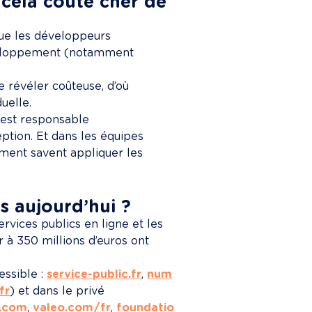
cela coûte cher de 
que les développeurs 
veloppement (notamment 
se révéler coûteuse, d’où 
uelle.
 est responsable 
ption. Et dans les équipes 
ement savent appliquer les 
es aujourd’hui ?
ervices publics en ligne et les 
 à 350 millions d’euros ont 
ssible : 
service-public.fr
, 
num
fr
) et dans le privé 
e.com
, 
valeo.com/fr
, 
foundatio