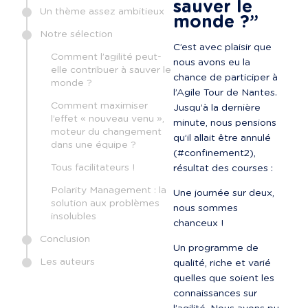
sauver le 
Un thème assez ambitieux
monde ?”
Notre sélection
C’est avec plaisir que 
Comment l’agilité peut-
nous avons eu la 
elle contribuer à sauver le
chance de participer à 
monde ?
l’Agile Tour de Nantes. 
Comment maximiser
Jusqu’à la dernière 
l’effet « nouveau venu »,
minute, nous pensions 
moteur du changement
qu’il allait être annulé 
dans une équipe ?
(#confinement2), 
Tous facilitateurs !
résultat des courses :
Polarity Management : la
Une journée sur deux, 
solution aux problèmes
nous sommes 
insolubles
chanceux !
Conclusion
Un programme de 
Les auteurs
qualité, riche et varié 
quelles que soient les 
connaissances sur 