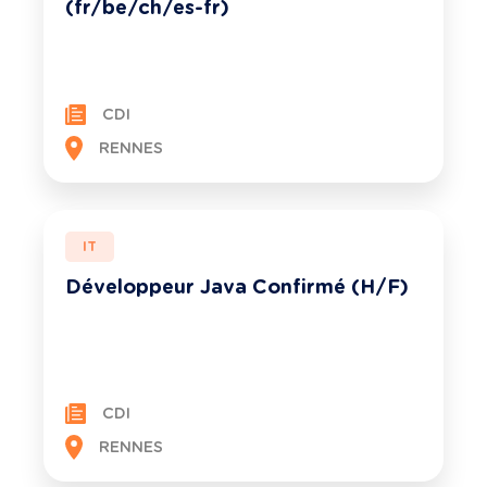
(fr/be/ch/es-fr)
CDI
RENNES
IT
Développeur Java Confirmé (H/F)
CDI
RENNES