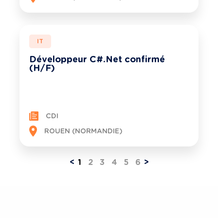
IT
Développeur C#.Net confirmé
(H/F)
CDI
ROUEN (NORMANDIE)
<
1
2
3
4
5
6
>