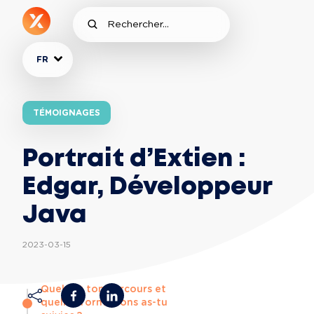
FR
TÉMOIGNAGES
Portrait d’Extien :
Edgar, Développeur
Java
2023-03-15
Quel est ton parcours et
quelles formations as-tu