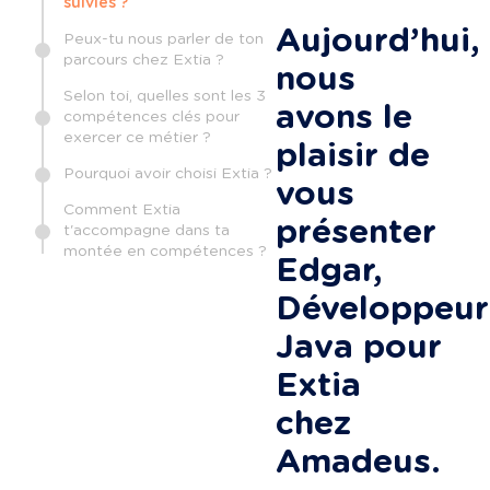
suivies ?
Aujourd’hui, 
Peux-tu nous parler de ton
parcours chez Extia ?
nous 
Selon toi, quelles sont les 3
avons le 
compétences clés pour
exercer ce métier ?
plaisir de 
Pourquoi avoir choisi Extia ?
vous 
Comment Extia
présenter 
t'accompagne dans ta
montée en compétences ?
Edgar, 
Développeur
Java pour 
Extia 
chez 
Amadeus.