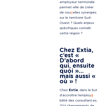
employeur territoriale 
permet-elle de créer 
de nou
v
elles synergies 
sur le territoire Sud-
Ouest ? Quels enjeux 
spécifiques connaît 
cette région ?
Chez Extia, 
c’est « 
D’abord 
qui, ensuite 
quoi »… 
mais aussi « 
où » !
Chez 
Extia
, dans le but 
d’accroître l’employ
a
bilité des consultant.es, 
204 changements de 