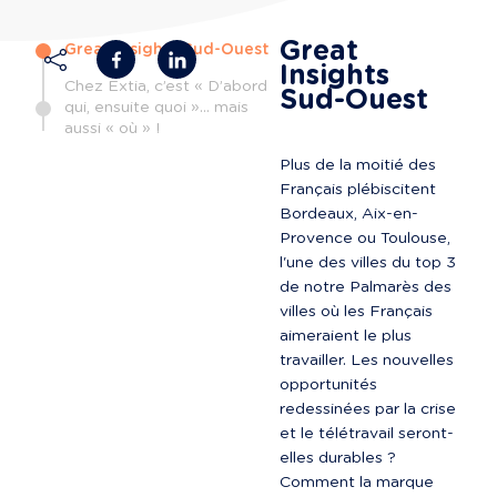
Great 
Great Insights Sud-Ouest
Insights 
Chez Extia, c’est « D’abord
Sud-Ouest
qui, ensuite quoi »… mais
aussi « où » !
Plus de la moitié des 
Français plébiscitent 
Bordeaux, Aix-en-
Provence ou Toulouse, 
l'une des villes du top 3 
de notre Palmarès des 
villes où les Français 
aimeraient le plus 
travailler. Les nouvelles 
opportunités 
redessinées par la crise 
et le télétravail seront-
elles durables ? 
Comment la marque 