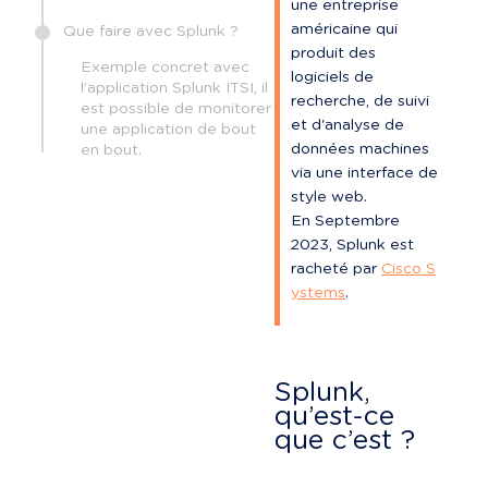
une entreprise 
américaine qui 
Que faire avec Splunk ?
produit des 
Exemple concret avec
logiciels de 
l’application Splunk ITSI, il
recherche, de suivi 
est possible de monitorer
et d'analyse de 
une application de bout
données machines 
en bout.
via une interface de 
style web.

En Septembre 
2023, Splunk est 
racheté par 
Cisco S
ystems
.
Splunk, 
qu’est-ce 
que c’est ?