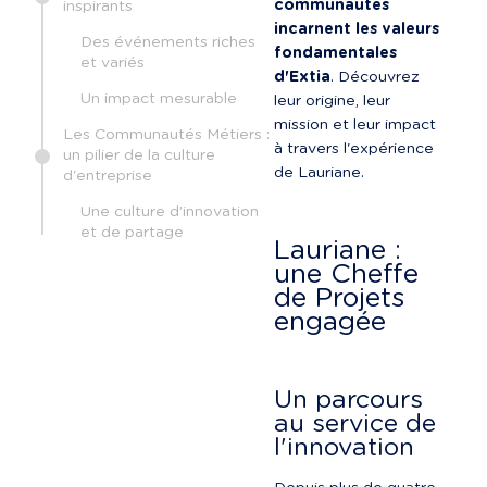
communautés 
inspirants
incarnent les valeurs 
Des événements riches
fondamentales 
et variés
d'Extia
. Découvrez 
Un impact mesurable
leur origine, leur 
mission et leur impact 
Les Communautés Métiers :
à travers l'expérience 
un pilier de la culture
de Lauriane.
d'entreprise
Une culture d’innovation
et de partage
Lauriane : 
une Cheffe 
de Projets 
engagée
Un parcours 
au service de 
l'innovation