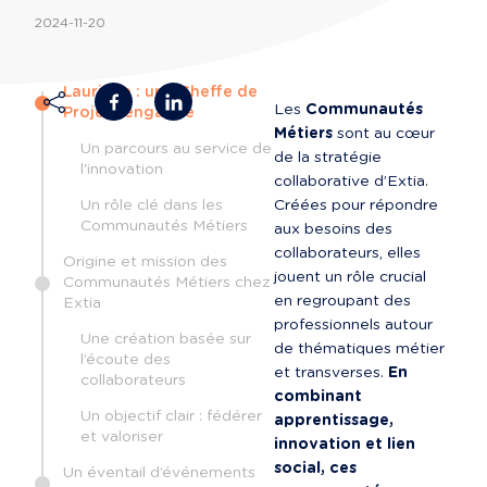
2024-11-20
Lauriane : une Cheffe de
Les 
Communautés 
Projets engagée
Métiers
 sont au cœur 
Un parcours au service de
de la stratégie 
l'innovation
collaborative d’Extia. 
Un rôle clé dans les
Créées pour répondre 
Communautés Métiers
aux besoins des 
collaborateurs, elles 
Origine et mission des
jouent un rôle crucial 
Communautés Métiers chez
en regroupant des 
Extia
professionnels autour 
Une création basée sur
de thématiques métier 
l’écoute des
et transverses. 
En 
collaborateurs
combinant 
Un objectif clair : fédérer
apprentissage, 
et valoriser
innovation et lien 
social, ces 
Un éventail d’événements