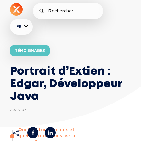
FR
TÉMOIGNAGES
Portrait d’Extien :
Edgar, Développeur
Java
2023-03-15
Quel est ton parcours et
quelles formations as-tu