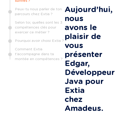
suivies ?
Aujourd’hui, 
Peux-tu nous parler de ton
parcours chez Extia ?
nous 
Selon toi, quelles sont les 3
avons le 
compétences clés pour
exercer ce métier ?
plaisir de 
Pourquoi avoir choisi Extia ?
vous 
Comment Extia
présenter 
t'accompagne dans ta
montée en compétences ?
Edgar, 
Développeur
Java pour 
Extia 
chez 
Amadeus.