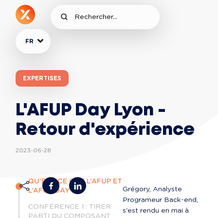
FR
EXPERTISES
L'AFUP Day Lyon -
Retour d'expérience
2023-06-28
QU’EST-CE QUE L’AFUP ET
Grégory, Analyste 
L’AFUP DAY ?
Programeur Back-end, 
CONFÉRENCE 1 : TIRER
s'est rendu en mai à 
PARTI DU COMPOSANT