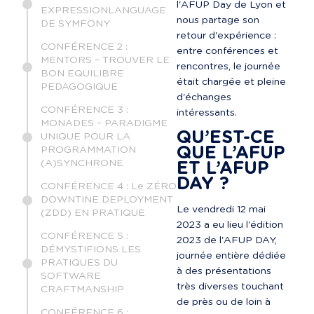
l'AFUP Day de Lyon et 
EXPRESSIONLANGUAGE
nous partage son 
DE SYMFONY
retour d'expérience : 
CONFÉRENCE 2 :
entre conférences et 
MENTORS – TROUVER LE
rencontres, le journée 
BON EQUILIBRE
était chargée et pleine 
PEDAGOGIQUE
d'échanges 
CONFÉRENCE 3 :
intéressants.
MONADES – PARADIGME
QU’EST-CE 
UNIQUE POUR LA
QUE L’AFUP 
PROGRAMMATION
(A)SYNCHRONE
ET L’AFUP 
DAY ?
CONFÉRENCE 4 : Le ZÉRO
DOWNTINE DEPLOYMENT
Le vendredi 12 mai 
(ZDD) EN PRATIQUE
2023 a eu lieu l'édition 
CONFÉRENCE 5 :
2023 de l'AFUP DAY, 
DÉMYSTIFIONS LES
journée entière dédiée 
PRATIQUES DU
à des présentations 
SOFTWARE
très diverses touchant 
CRAFTMANSHIP
de près ou de loin à 
CONFÉRENCE 6 :