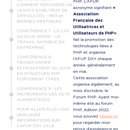
PHP. L’AFUP, 
COMMENT REFONDRE UN
acronyme signifiant 
« 
LEGACY SANS TROP DE
Association 
DIFFICULTÉS – REX et
Française des 
BONNES PRATIQUES
Utilisatrices et 
CONFÉRENCE 7 : LE CAS
Utilisateurs de PHP»
, 
DU GLUE WORK – LE
fait la promotion des 
TRAVAIL INVISIBLE EN
technologies liées à 
ENTREPRISE
PHP et organise 
CONFÉRENCE 8 :
l’AFUP DAY chaque 
TRANSFORMER
année, généralement 
EFFICACEMENT DU JSON
en mai.

EN STRUCTURE PHP
Cette association 
FORTEMENT TYPÉE
organise également, au 
CONFÉRENCE 9 : LES
mois d’octobre, le 
INSTRUMENTS DES DEVS
Forum PHP. Ayant moi-
AUGMENTÉ(E)S
même été au forum 
POUR ALLER PLUS LOIN,
PHP, édition 2022, 
QUELQUES
vous pouvez 
cliquer ici
INFORMATIONS SUR
pour regarder mon 
L’AFUP DAY LILLE
retour d’expérience en 