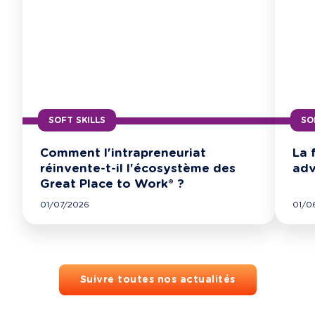
SOFT SKILLS
SO
Comment l'intrapreneuriat
La 
réinvente-t-il l'écosystème des
adv
Great Place to Work® ?
01/07/2026
01/0
Suivre toutes nos actualités