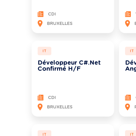
CDI
BRUXELLES
IT
IT
Développeur C#.Net
Dév
Confirmé H/F
Ang
CDI
BRUXELLES
IT
IT