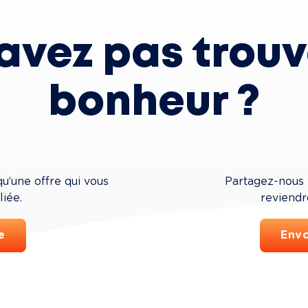
avez pas trouv
bonheur ?
u’une offre qui vous 
Partagez-nous 
iée.
reviendr
e
Envo