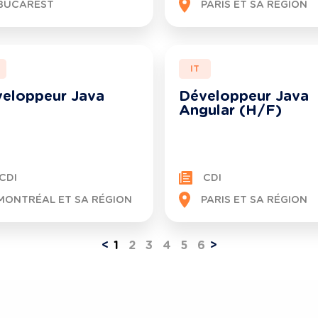
BUCAREST
PARIS ET SA RÉGION
IT
eloppeur Java
Développeur Java
Angular (H/F)
CDI
CDI
MONTRÉAL ET SA RÉGION
PARIS ET SA RÉGION
<
1
2
3
4
5
6
>