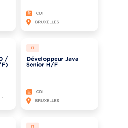
CDI
BRUXELLES
IT
0 /
Développeur Java
/F)
Senior H/F
CDI
 -
BRUXELLES
IT