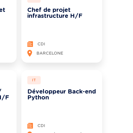
et
Chef de projet
infrastructure H/F
CDI
BARCELONE
IT
/
Développeur Back-end
H/F
Python
CDI