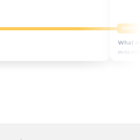
CORPOR
What m
26/02/202