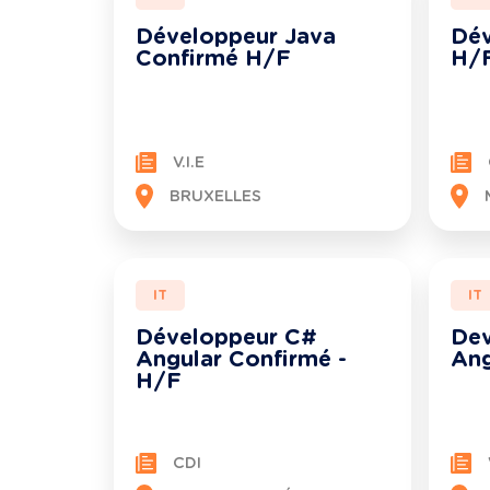
Développeur Java
Dév
Confirmé H/F
H/
V.I.E
BRUXELLES
IT
IT
Développeur C#
Dev
Angular Confirmé -
Ang
H/F
CDI