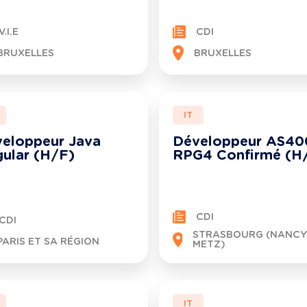
V.I.E
CDI
BRUXELLES
BRUXELLES
IT
eloppeur Java
Développeur AS40
ular (H/F)
RPG4 Confirmé (H
CDI
CDI
STRASBOURG (NANCY
PARIS ET SA RÉGION
METZ)
IT