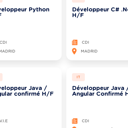
eloppeur Python
Développeur C# .N
F
H/F
CDI
CDI
MADRID
MADRID
IT
eloppeur Java /
Développeur Java 
ular confirmé H/F
Angular Confirmé 
V.I.E
CDI