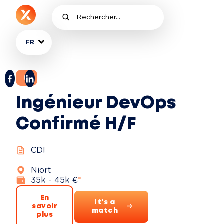
FR
IT
Ingénieur DevOps
Confirmé H/F
CDI
Niort
35k - 45k €
*
En
It's a
savoir
match
plus