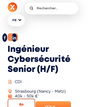
FR
IT
Ingénieur
Cybersécurité
Senior (H/F)
CDI
Strasbourg (Nancy - Metz)
40k - 50k €
*
En
It's a