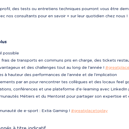
profil, des tests ou entretiens techniques pourront vous être dem
c nos consultants pour en savoir + sur leur quotidien chez nous !
plus
l possible

 frais de transports en communs pris en charge, des tickets rest
antageux et des challenges tout au long de l'année ! 
#greatplace
s à hauteur des performances de l'année et de l'implication

ements par an pour rencontrer tes collègues et des locaux feel g
ations, conférences et une plateforme d'e-learning avec LinkedI
munautés Métiers et du Mentorat pour partager son expertise et 
munauté de e-sport : Extia Gaming ! 
#greatplacetoplay
nés à titre indicatif.