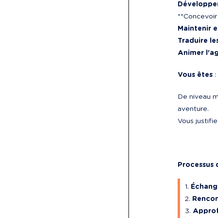
Développer
Maintenir e
Traduire le
Animer l'ag
Vous êtes
 :
De niveau m
aventure.

Vous justif
Processus 
Échang
Rencon
Approf