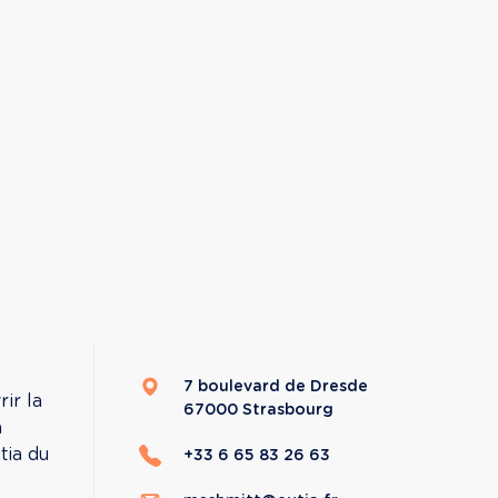
7 boulevard de Dresde
ir la 
67000
Strasbourg
 
tia du 
+33 6 65 83 26 63