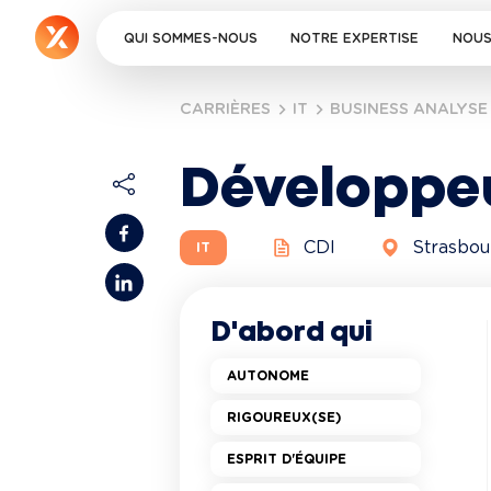
QUI SOMMES-NOUS
NOTRE EXPERTISE
NOUS
CARRIÈRES
IT
BUSINESS ANALYSE
Développeu
CDI
Strasbou
IT
D'abord qui
AUTONOME
RIGOUREUX(SE)
ESPRIT D'ÉQUIPE