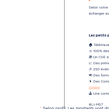
Selon votre 
échanger ave
Les petits 
🏠 Télétravai
👛 100% des
🎁 Un CSE av
📈 Des prime
🎉 250 évén
📢 Des form
👩‍ Des Com
oshare
🕹️ Une com
#LI-MS7
*
Selon profil. Les montants sont don