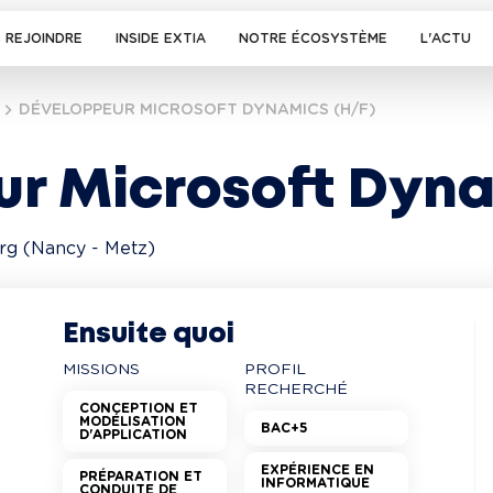
 REJOINDRE
INSIDE EXTIA
NOTRE ÉCOSYSTÈME
L'ACTU
DÉVELOPPEUR MICROSOFT DYNAMICS (H/F)
r Microsoft Dyna
rg (Nancy - Metz)
Ensuite quoi
MISSIONS
PROFIL
RECHERCHÉ
CONCEPTION ET
MODÉLISATION
BAC+5
D'APPLICATION
EXPÉRIENCE EN
PRÉPARATION ET
INFORMATIQUE
CONDUITE DE