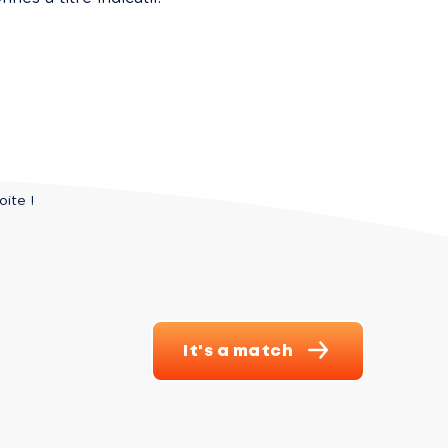
oite !
It's a match