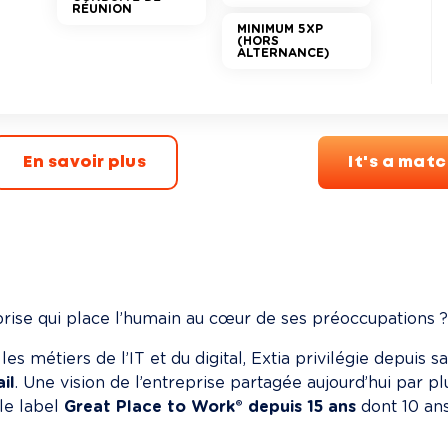
RÉUNION
MINIMUM 5XP
(HORS
ALTERNANCE)
En savoir plus
It's a mat
rise qui place l’humain au cœur de ses préoccupations ?
les métiers de l’IT et du digital, Extia privilégie depuis 
il
. Une vision de l’entreprise partagée aujourd’hui par p
le label 
Great Place to Work® depuis 15 ans
 dont 10 an