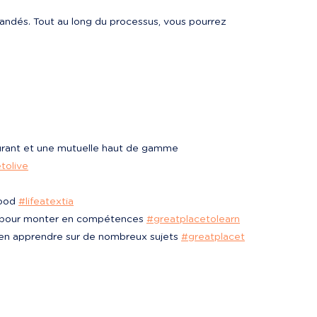
andés. Tout au long du processus, vous pourrez 
aurant et une mutuelle haut de gamme

tolive
ood 
#lifeatextia
n pour monter en compétences 
#greatplacetolearn
en apprendre sur de nombreux sujets 
#greatplacet