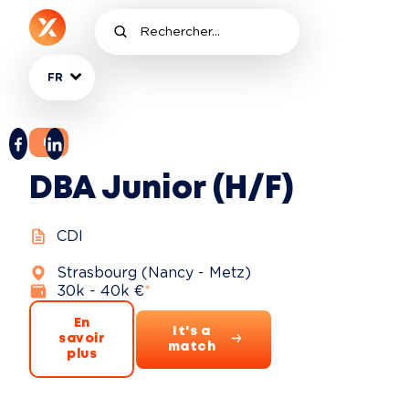
FR
IT
DBA Junior (H/F)
CDI
Strasbourg (Nancy - Metz)
30k - 40k €
*
En
It's a
savoir
match
plus