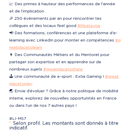
📈 Des primes à hauteur des performances de l'année 
et de l'implication

🎉 250 événements par an pour rencontrer tes 
collègues et des locaux feel good 
#lifeatextia
📢 Des formations, conférences et une plateforme d'e-
learning avec LinkedIn pour monter en compétences 
#g
reatplacetolearn
👩‍ Des Communautés Métiers et du Mentorat pour 
partager son expertise et en apprendre sur de 
nombreux sujets 
#greatplacetoshare
🕹️ Une communauté de e-sport : Extia Gaming ! 
#great
placetoplay
🌏 Envie d’évoluer ? Grâce à notre politique de mobilité 
interne, explorez de nouvelles opportunités en France 
ou dans l’un de nos 7 autres pays !
#LI-MS7
*
Selon profil. Les montants sont donnés à titre
indicatif.