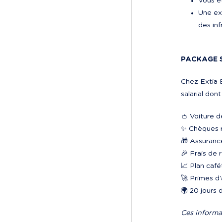
Vous êt
Une ex
des in
PACKAGE 
Chez Extia B
salarial don
👛 Voiture d
✨ Chèques 
🎁 Assuranc
🎉 Frais de 
📈 Plan café
🚀 Primes d'
🌍 20 jours 
Ces informa