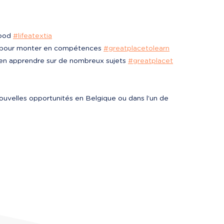
ood 
#lifeatextia
n pour monter en compétences 
#greatplacetolearn
en apprendre sur de nombreux sujets 
#greatplacet
nouvelles opportunités en Belgique ou dans l’un de 