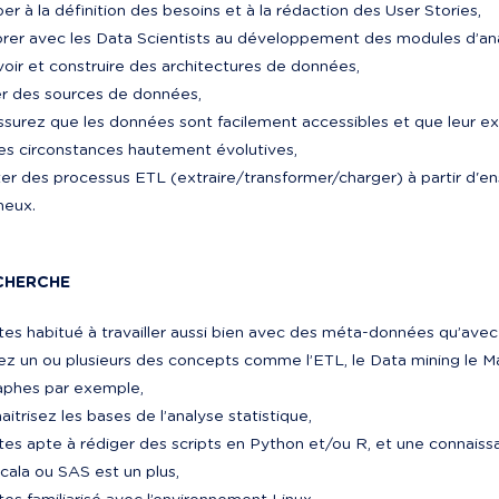
per à la définition des besoins et à la rédaction des User Stories,
orer avec les Data Scientists au développement des modules d’an
oir et construire des architectures de données,
er des sources de données,
ssurez que les données sont facilement accessibles et que leur
es circonstances hautement évolutives,
er des processus ETL (extraire/transformer/charger) à partir d'
neux.
CHERCHE
tes habitué à travailler aussi bien avec des méta-données qu’avec
ez un ou plusieurs des concepts comme l’ETL, le Data mining le Ma
aphes par exemple,
itrisez les bases de l’analyse statistique,
tes apte à rédiger des scripts en Python et/ou R, et une connai
cala ou SAS est un plus,