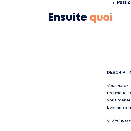
Passi
Ensuite
quoi
DESCRIPTI
Vous aurez l
techniques »
Vous mènere
Learning afin
<u>
Vous ser