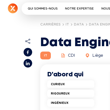
QUI SOMMES-NOUS
NOTRE EXPERTISE
NOUS
CARRIÈRES
IT
DATA
DATA ENGI
Data Engin
CDI
Liège
IT
D'abord qui
CURIEUX
RIGOUREUX
INGÉNIEUX