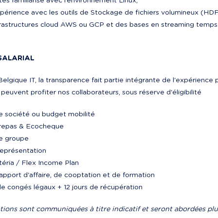
es familiarisé avec l’environnement Linux,
périence avec les outils de Stockage de fichiers volumineux (HDF
frastructures cloud AWS ou GCP et des bases en streaming temps r
SALARIAL
elgique IT, la transparence fait partie intégrante de l'expérience
t peuvent profiter nos collaborateurs, sous réserve d'éligibilité
e société ou budget mobilité

repas & Ecocheque

e groupe

représentation

téria / Flex Income Plan

apport d'affaire, de cooptation et de formation

de congés légaux + 12 jours de récupération
tions sont communiquées à titre indicatif et seront abordées plu