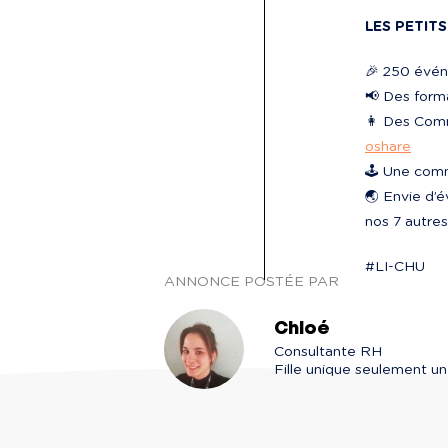
LES PETITS
🎉 250 évén
📢 Des form
👩‍ Des Com
oshare
🕹️ Une com
🌏 Envie d’é
nos 7 autres
#LI-CHU
ANNONCE POSTÉE PAR
Chloé
Consultante RH

Fille unique seulement un