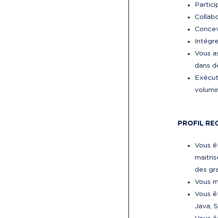
Partici
Collab
Concev
Intégr
Vous a
dans d
Exécut
volumi
PROFIL RE
Vous ê
maitris
des gr
Vous ma
Vous ê
Java, S