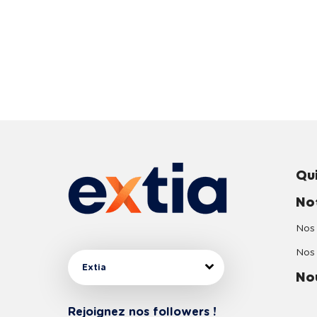
Qu
No
Nos 
Nos 
Extia
No
Rejoignez nos followers !