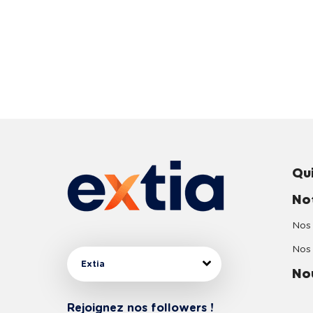
Qu
No
Nos 
Nos 
Extia
No
Rejoignez nos followers !