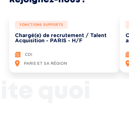
FONCTIONS SUPPORTS
Chargé(e) de recrutement / Talent
C
Acquisition - PARIS - H/F
a
CDI
Voir toutes les opportunités
PARIS ET SA RÉGION
ite quoi