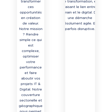
transformer
de transformation, en
ces
faisant le lien entre
opportunités
l’humain et le digital. Dans
en création
une démarche
de valeur.
résolument agile. Et
Notre mission
parfois disruptive.
? Rendre
simple ce qui
est
complexe,
optimiser
votre
performance
et faire
aboutir vos
projets IT &
Digital. Notre
couverture
sectorielle et
géographique
nous permet