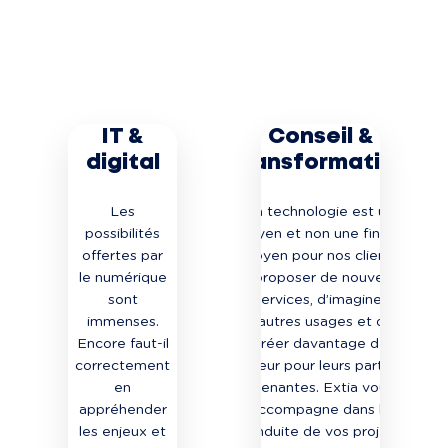
IT &
Conseil &
digital
transformation
Les
La technologie est un
possibilités
moyen et non une fin. Le
offertes par
moyen pour nos clients
le numérique
de proposer de nouveaux
sont
services, d’imaginer
immenses.
d’autres usages et de
Encore faut-il
créer davantage de
correctement
valeur pour leurs parties
en
prenantes. Extia vous
appréhender
accompagne dans la
les enjeux et
conduite de vos projets