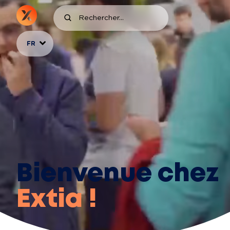
FR
Bienvenue chez
Extia !