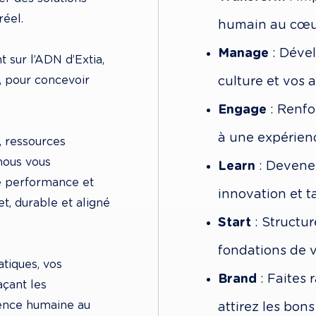
éel. 

humain au cœur
Manage
 : Déve
 sur l’ADN d’Extia, 
 pour concevoir 
culture et vos 
Engage
 : Renf
à une expérien
 ressources 
ous vous 
Learn
 : Devene
e performance et 
innovation et ta
t, durable et aligné 
Start
 : Structu
fondations de v
tiques, vos 
Brand
 : Faites
açant les 
ience humaine au 
attirez les bons