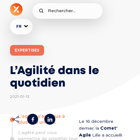
FR
EXPERTISES
L’Agilité dans le
quotidien
2021-01-13
L'agilité s'applique à
Le 16 décembre 
plusieurs univers
dernier, la 
Comet’ 
L’agilité peut vous
Agile
 Lille a accueilli 
permettre de simplifier tout