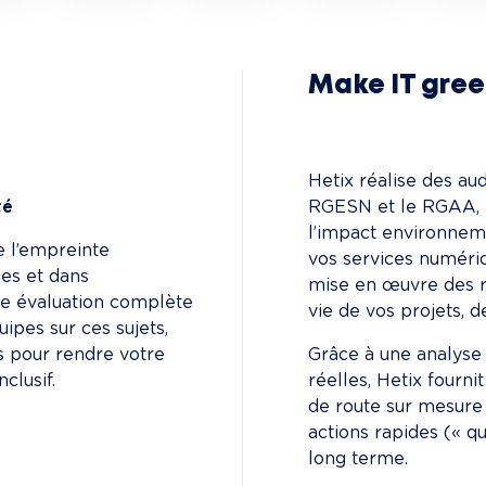
Make IT gre
Hetix réalise des aud
té
RGESN et le RGAA, po
l’impact environneme
 l’empreinte 
vos services numéri
es et dans 
mise en œuvre des r
une évaluation complète 
vie de vos projets, d
ipes sur ces sujets, 
s pour rendre votre 
Grâce à une analyse
clusif.
réelles, Hetix fourni
de route sur mesure 
actions rapides (« qu
long terme.