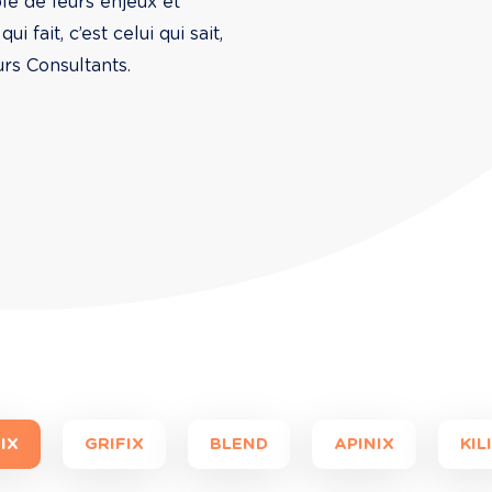
le de leurs enjeux et 
 fait, c’est celui qui sait, 
urs Consultants.
IX
GRIFIX
BLEND
APINIX
KIL