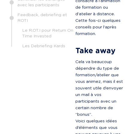
consacré à l’animation 
avec les participants
de formation ou 
d’atelier à distance.

Feedback, debriefing et
ROTI
Cette fois-ci quelques 
conseils pour l’après 
Le R.OT.I pour Return On
formation.

Time Invested
Les Debriefing Kards
Take away
Cela va beaucoup 
dépendre du type de 
formation/atelier que 
vous animez, mais il est 
souvent utile d’envoyer 
un mail à vos 
participants avec un 
certain nombre de 
“bonus”.

Voici quelques idées 
d’éléments que vous 