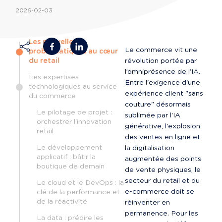
2026-02-03
Les nouvelles
Le commerce vit une 
problématiques au cœur
du retail
révolution portée par 
l’omniprésence de l’IA. 
Les expertises
Entre l'exigence d'une 
technologiques au service
expérience client "sans 
du commerce
couture" désormais 
Le pilotage de projet :
sublimée par l'IA 
orchestrer l'innovation
générative, l'explosion 
retail
des ventes en ligne et 
Le développement
la digitalisation 
applicatif : bâtir la
augmentée des points 
boutique de demain
de vente physiques, le 
secteur du retail et du 
Le cloud et le DevOps : la
e-commerce doit se 
clé de la performance et
de la réactivité
réinventer en 
permanence. Pour les 
La data : prédire les