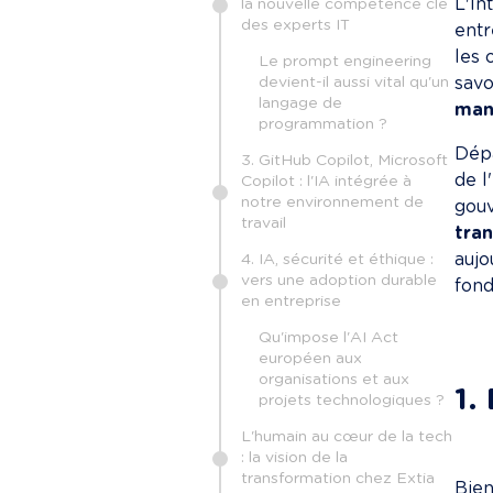
L'In
la nouvelle compétence clé
des experts IT
entr
les 
Le prompt engineering
devient-il aussi vital qu'un
savo
langage de
mani
programmation ?
Dépa
3. GitHub Copilot, Microsoft
de l
Copilot : l'IA intégrée à
notre environnement de
gouv
travail
tra
aujo
4. IA, sécurité et éthique :
vers une adoption durable
fond
en entreprise
Qu'impose l'AI Act
européen aux
organisations et aux
1.
projets technologiques ?
L'humain au cœur de la tech
: la vision de la
transformation chez Extia
Bien