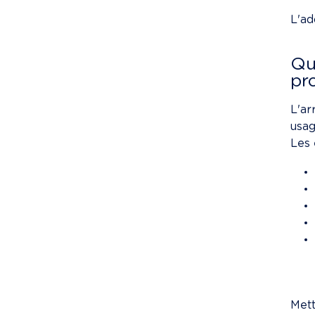
L'ad
Qu
pr
L'ar
usag
Les 
Met