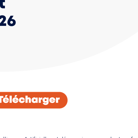
t 
26