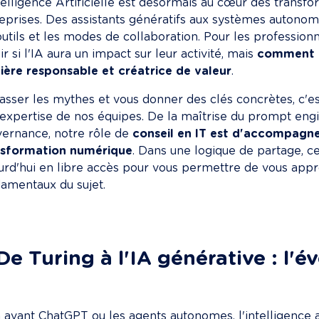
telligence Artificielle est désormais au cœur des transf
eprises. Des assistants génératifs aux systèmes autonomes
outils et les modes de collaboration. Pour les professionne
ir si l'IA aura un impact sur leur activité, mais 
comment l
ère responsable et créatrice de valeur
.
sser les mythes et vous donner des clés concrètes, c'est 
'expertise de nos équipes. De la maîtrise du prompt eng
ernance, notre rôle de 
conseil en IT est d'accompagn
nsformation numérique
. Dans une logique de partage, ce
urd'hui en libre accès pour vous permettre de vous appr
amentaux du sujet.
 De Turing à l'IA générative : l'é
 avant ChatGPT ou les agents autonomes, l'intelligence art