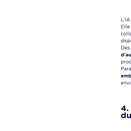
L'IA
Elle
coll
disp
Des
d'a
prod
Para
emb
envi
4.
du