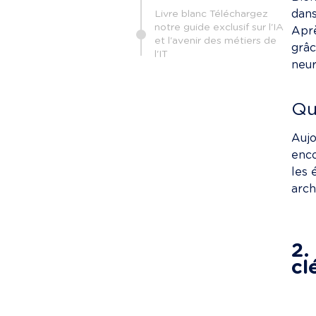
dans
Livre blanc Téléchargez
notre guide exclusif sur l'IA
Aprè
et l'avenir des métiers de
grâc
l'IT
neur
Qu
Aujo
enco
les 
arch
2.
cl