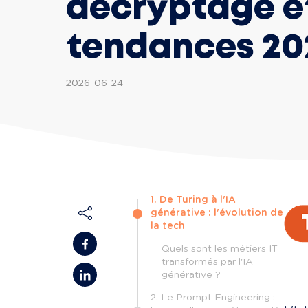
décryptage e
tendances 20
2026-06-24
1. De Turing à l'IA
générative : l'évolution de
la tech
Quels sont les métiers IT
transformés par l'IA
générative ?
2. Le Prompt Engineering :