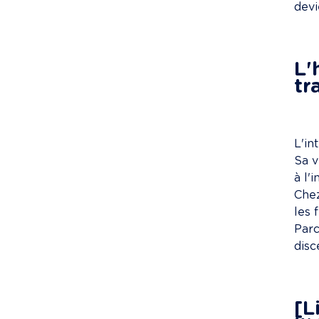
devi
L'
tr
L'in
Sa v
à l'
Chez
les 
Parc
disc
[L