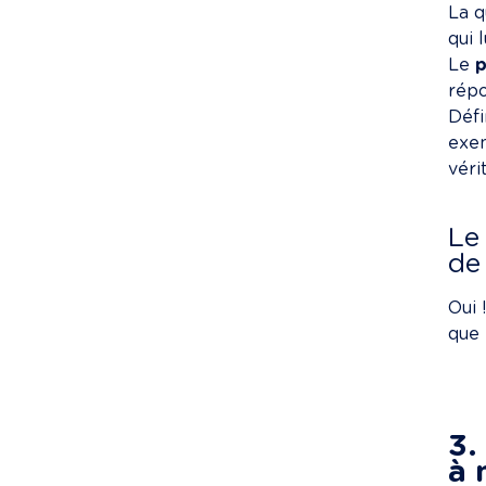
La q
qui l
Le 
p
répo
Défi
exem
véri
Le
de
Oui 
que 
3.
à 