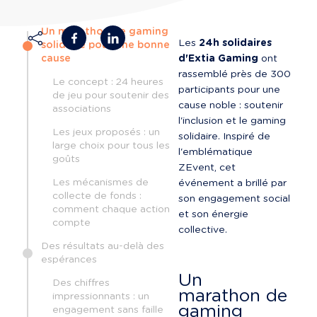
Un marathon de gaming
Les 
24h solidaires 
solidaire pour une bonne
cause
d'Extia Gaming
 ont 
rassemblé près de 300 
Le concept : 24 heures
participants pour une 
de jeu pour soutenir des
cause noble : soutenir 
associations
l'inclusion et le gaming 
Les jeux proposés : un
solidaire. Inspiré de 
large choix pour tous les
l'emblématique 
goûts
ZEvent, cet 
Les mécanismes de
événement a brillé par 
collecte de fonds :
son engagement social 
comment chaque action
et son énergie 
compte
collective.
Des résultats au-delà des
espérances
Un 
Des chiffres
marathon de 
impressionnants : un
gaming 
engagement sans faille