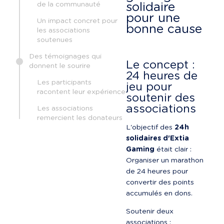
de la communauté
solidaire 
pour une 
Un impact concret pour
bonne cause
les associations
soutenues
Des témoignages qui
Le concept : 
donnent le sourire
24 heures de 
Les participants
jeu pour 
racontent leur expérience
soutenir des 
associations
Les associations
remercient les donateurs
L'objectif des 
24h 
solidaires d'Extia 
Gaming
 était clair :

Organiser un marathon 
de 24 heures pour 
convertir des points 
accumulés en dons.
Soutenir deux 
associations :