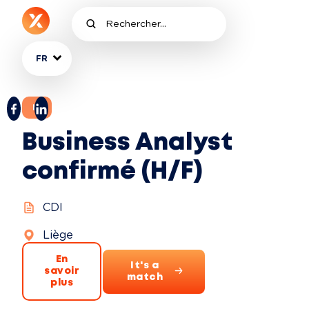
FR
IT
Business Analyst
confirmé (H/F)
CDI
Liège
En
It's a
savoir
match
plus