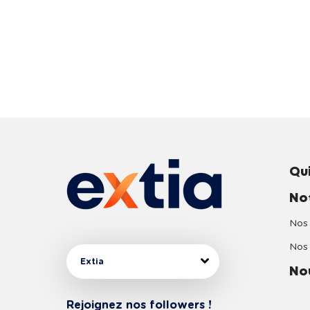
Qu
No
Nos 
Nos 
Extia
No
Rejoignez nos followers !