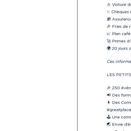
👛 Voiture d
✨ Chèques 
🎁 Assuranc
🎉 Frais de 
📈 Plan café
🚀 Primes d'
🌍 20 jours 
Ces informa
LES PETIT
🎉 250 événe
📢 Des form
👩‍ Des Com
#greatplace
🕹️ Une com
🌏 Envie d’é