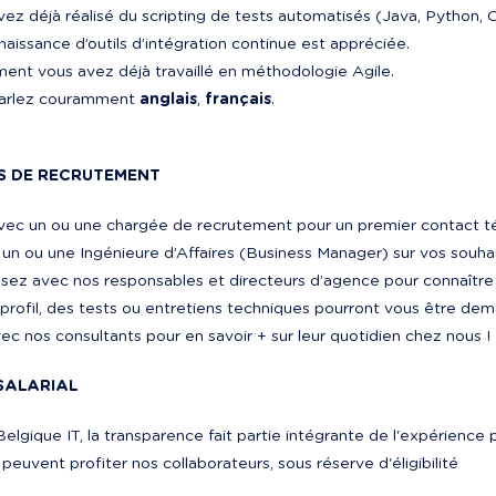
vez déjà réalisé du scripting de tests automatisés (Java, Python, 
aissance d’outils d’intégration continue est appréciée.
ment vous avez déjà travaillé en méthodologie Agile.
arlez couramment 
anglais
, 
français
.
S DE RECRUTEMENT
ec un ou une chargée de recrutement pour un premier contact té
n ou une Ingénieure d’Affaires (Business Manager) sur vos souhait
ez avec nos responsables et directeurs d’agence pour connaître l
profil, des tests ou entretiens techniques pourront vous être dem
c nos consultants pour en savoir + sur leur quotidien chez nous !
SALARIAL
elgique IT, la transparence fait partie intégrante de l'expérience
t peuvent profiter nos collaborateurs, sous réserve d'éligibilité