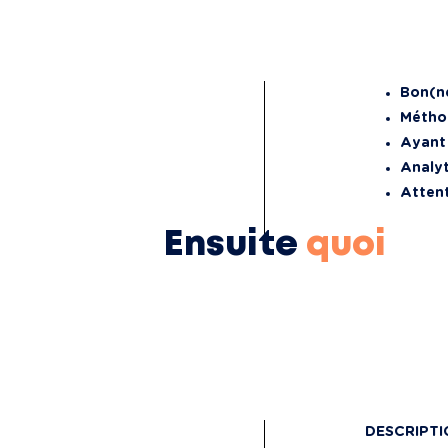
Bon(n
Métho
Ayant 
Analy
Attent
Ensuite
quoi
DESCRIPTI