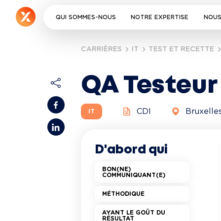
QUI SOMMES-NOUS
NOTRE EXPERTISE
NOUS
CARRIÈRES
IT
TEST ET RECETTE
QA Testeur
CDI
Bruxelle
IT
D'abord qui
BON(NE)
COMMUNIQUANT(E)
MÉTHODIQUE
AYANT LE GOÛT DU
RÉSULTAT