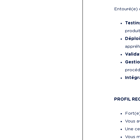
Entouré(e) 
Testin
produit
Déploi
appréh
Valida
Gestio
procédu
Intégr
PROFIL RE
Fort(e)
Vous a
Une cer
Vous ma