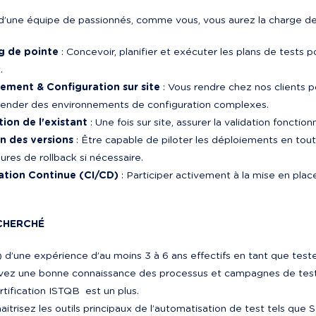
d’une équipe de passionnés, comme vous, vous aurez la charge de
g de pointe
 : Concevoir, planifier et exécuter les plans de tests 
.
ement & Configuration sur site
 : Vous rendre chez nos clients po
ender des environnements de configuration complexes.
tion de l'existant
 : Une fois sur site, assurer la validation fonct
n des versions
 : Être capable de piloter les déploiements en to
res de rollback si nécessaire.
ation Continue (CI/CD)
 : Participer activement à la mise en plac
CHERCHÉ
 d’une expérience d’au moins 3 à 6 ans effectifs en tant que test
vez une bonne connaissance des processus et campagnes de tests 
tification ISTQB  est un plus.
itrisez les outils principaux de l’automatisation de test tels que