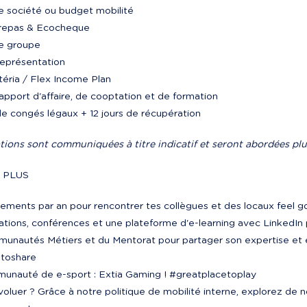
e société ou budget mobilité

repas & Ecocheque

e groupe

représentation

téria / Flex Income Plan

apport d'affaire, de cooptation et de formation

de congés légaux + 12 jours de récupération
tions sont communiquées à titre indicatif et seront abordées plu
S PLUS
ments par an pour rencontrer tes collègues et des locaux feel go
ations, conférences et une plateforme d'e-learning avec LinkedI
munautés Métiers et du Mentorat pour partager son expertise et 
toshare

munauté de e-sport : Extia Gaming ! #greatplacetoplay

voluer ? Grâce à notre politique de mobilité interne, explorez de 