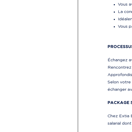
Vous a
La conn
Idéale
Vous p
PROCESSU
Échangez av
Rencontrez u
Approfondiss
Selon votre 
échanger ave
PACKAGE 
Chez Extia B
salarial don