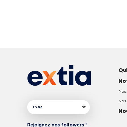
Qu
No
Nos 
Nos 
Extia
No
Rejoignez nos followers !