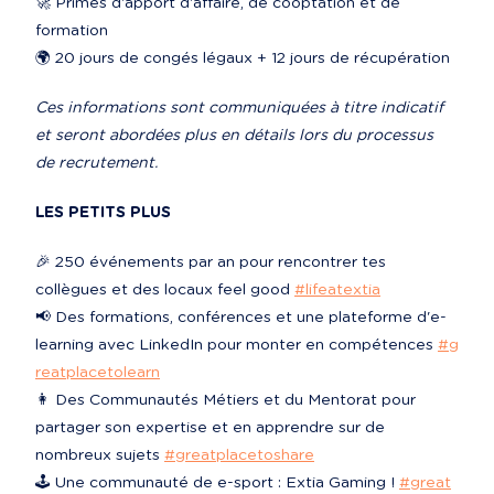
🚀 Primes d'apport d'affaire, de cooptation et de 
formation

🌍 20 jours de congés légaux + 12 jours de récupération
Ces informations sont communiquées à titre indicatif 
et seront abordées plus en détails lors du processus 
de recrutement.
LES PETITS PLUS
🎉 250 événements par an pour rencontrer tes 
collègues et des locaux feel good 
#lifeatextia
📢 Des formations, conférences et une plateforme d'e-
learning avec LinkedIn pour monter en compétences 
#g
reatplacetolearn
👩‍ Des Communautés Métiers et du Mentorat pour 
partager son expertise et en apprendre sur de 
nombreux sujets 
#greatplacetoshare
🕹️ Une communauté de e-sport : Extia Gaming ! 
#great