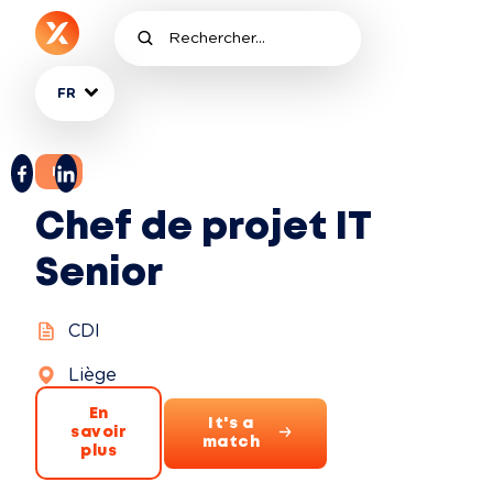
FR
IT
Chef de projet IT
Senior
CDI
Liège
En
It's a
savoir
match
plus