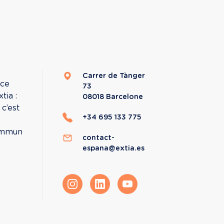
Carrer de Tànger
nce 
73
ia : 
08018
Barcelone
c’est 
+34 695 133 775
commun 
contact-
espana@extia.es