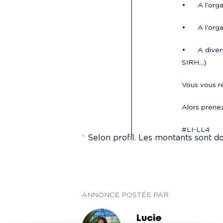
•	A l'o
•	A l'o
•	A divers projets RH en cours (ex : refonte de la fiche d’entretien, création et rédaction d’annonces, GPEC, fiches métiers, 
SIRH…)
Vous vous re
Alors prenez
#LI-LL4
*
Selon profil. Les montants sont don
ANNONCE POSTÉE PAR
Lucie