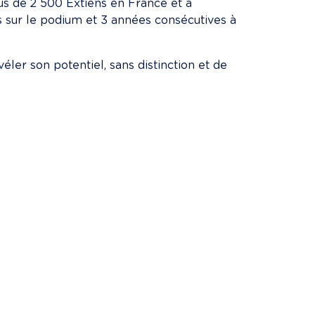
lus de 2 500 Extiens en France et à 
s sur le podium et 3 années consécutives à 
éler son potentiel, sans distinction et de 