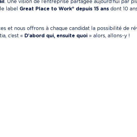
il
. Une vision de l’entreprise partagée aujourd’hui par p
le label 
Great Place to Work® depuis 15 ans
 dont 10 an
s et nous offrons à chaque candidat la possibilité de rév
a, c’est « 
D’abord qui, ensuite quoi
 » alors, allons-y !