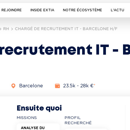
 REJOINDRE
INSIDE EXTIA
NOTRE ÉCOSYSTÈME
L'ACTU
RH
CHARGÉ DE RECRUTEMENT IT - BARCELONE H/F
recrutement IT - 
Barcelone
23.5k - 28k €
*
Ensuite quoi
MISSIONS
PROFIL
RECHERCHÉ
ANALYSE DU