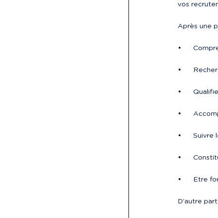
vos recrute
Après une pé
•	Compr
•	Reche
•	Quali
•	Accom
•	Suivre
•	Const
•	Etre 
D’autre part