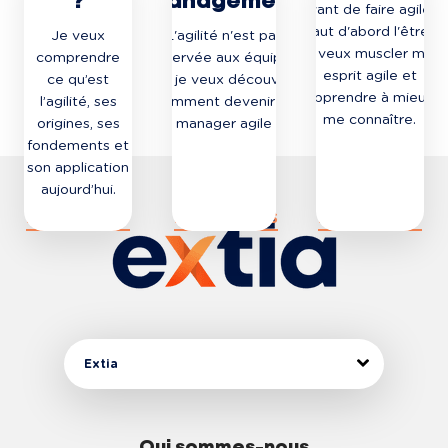
?
management
Avant de faire agile il
faut d'abord l'être.
Je veux
L'agilité n'est pas
Je veux muscler mon
comprendre
réservée aux équipes
esprit agile et
ce qu’est
IT, je veux découvrir
apprendre à mieux
l’agilité, ses
comment devenir un
me connaître.
origines, ses
manager agile
fondements et
son application
aujourd’hui.
DÉCOUVRIR
DÉCOUVRIR
DÉCOUVRIR
LE PARCOURS
LE PARCOURS
LE PARCOURS
Extia