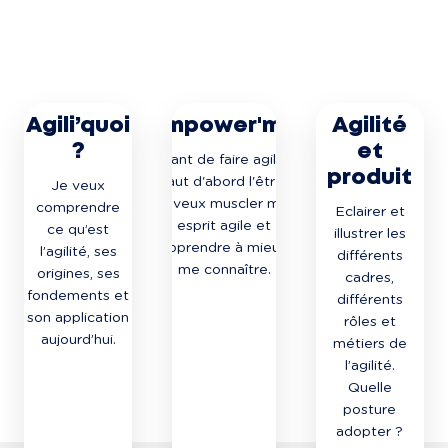
Agili’quoi
Empower'me
Agilité
?
et
Avant de faire agile il
produit
faut d'abord l'être.
Je veux
Je veux muscler mon
comprendre
Eclairer et
esprit agile et
ce qu’est
illustrer les
apprendre à mieux
l’agilité, ses
différents
me connaître.
origines, ses
cadres,
fondements et
différents
son application
rôles et
aujourd’hui.
métiers de
l’agilité.
Quelle
posture
adopter ?